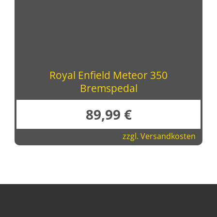
Royal Enfield Meteor 350
Bremspedal
89,99
€
zzgl.
Versandkosten