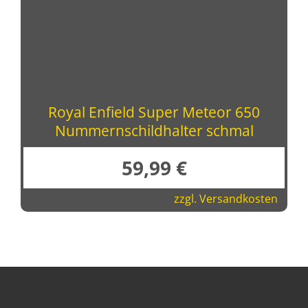
Royal Enfield Super Meteor 650
Nummernschildhalter schmal
59,99
€
zzgl.
Versandkosten