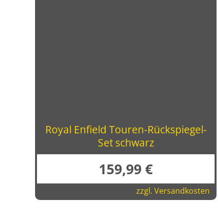
Royal Enfield Touren-Rückspiegel-
Set schwarz
159,99
€
zzgl.
Versandkosten