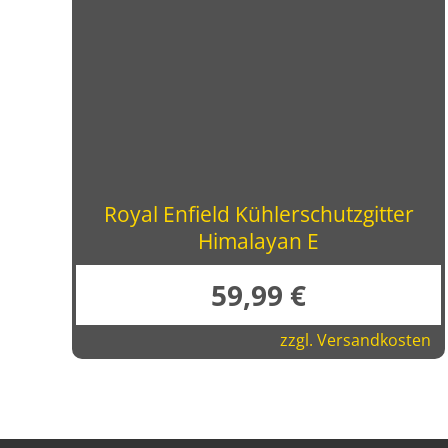
Royal Enfield Kühlerschutzgitter
Himalayan E
59,99
€
zzgl.
Versandkosten