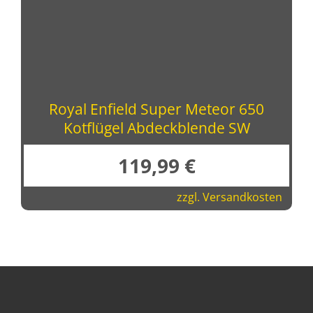
Royal Enfield Super Meteor 650
Kotflügel Abdeckblende SW
119,99
€
zzgl.
Versandkosten