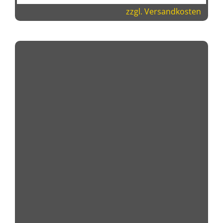
zzgl.
Versandkosten