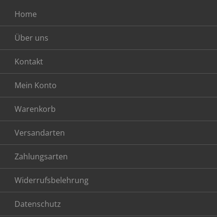
Home
Über uns
Kontakt
Mein Konto
Warenkorb
Versandarten
Zahlungsarten
Widerrufsbelehrung
Datenschutz