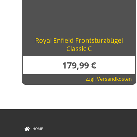
Royal Enfield Frontsturzbügel
Classic C
179,99
€
zzgl.
Versandkosten
HOME