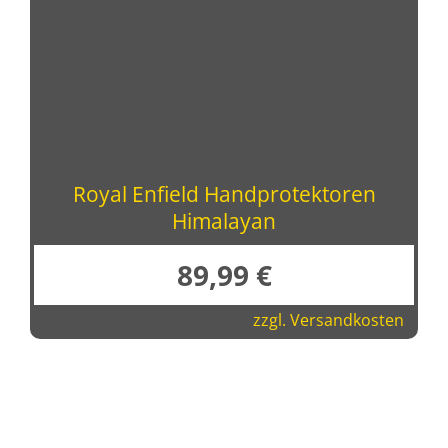
Royal Enfield Handprotektoren
Himalayan
89,99
€
zzgl.
Versandkosten