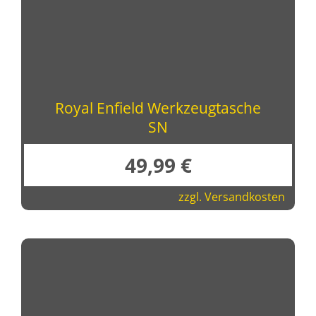
Royal Enfield Werkzeugtasche
SN
49,99
€
zzgl.
Versandkosten