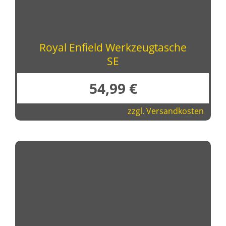
Royal Enfield Werkzeugtasche
SE
54,99
€
zzgl.
Versandkosten