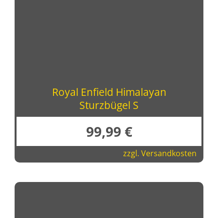
Royal Enfield Himalayan
Sturzbügel S
99,99
€
zzgl.
Versandkosten