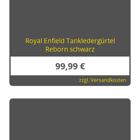
Royal Enfield Tankledergürtel
Reborn schwarz
99,99
€
zzgl.
Versandkosten