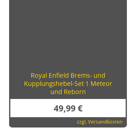
Royal Enfield Brems- und
Kupplungshebel-Set 1 Meteor
und Reborn
49,99
€
zzgl.
Versandkosten