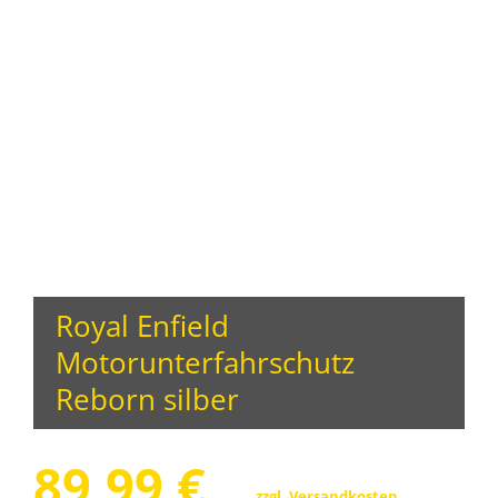
Royal Enfield
Motorunterfahrschutz
Reborn silber
89,99
€
zzgl.
Versandkosten