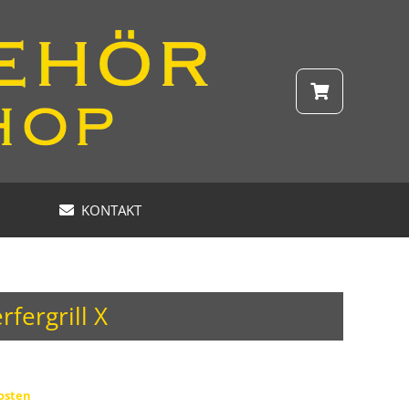
KONTAKT
fergrill X
osten