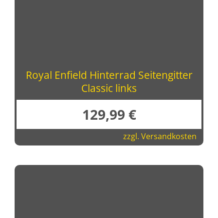
Royal Enfield Hinterrad Seitengitter
Classic links
129,99
€
zzgl.
Versandkosten