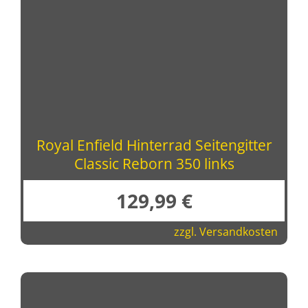
Royal Enfield Hinterrad Seitengitter
Classic Reborn 350 links
129,99
€
zzgl.
Versandkosten