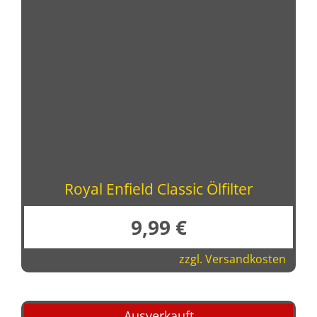
Royal Enfield Classic Ölfilter
9,99
€
zzgl.
Versandkosten
Ausverkauft