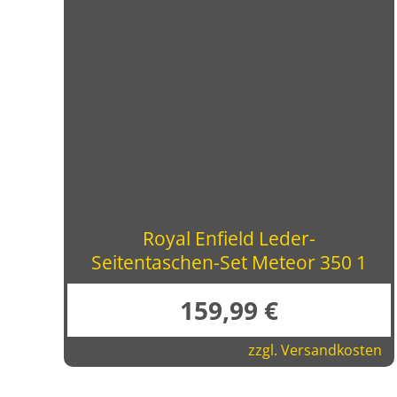
Royal Enfield Leder-
Seitentaschen-Set Meteor 350 1
159,99
€
zzgl.
Versandkosten