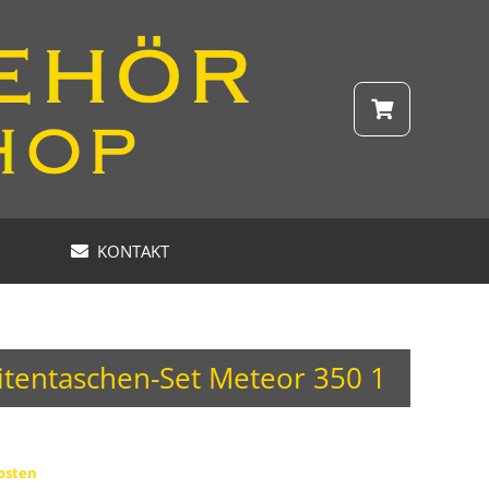
KONTAKT
eitentaschen-Set Meteor 350 1
osten