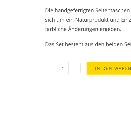
Die handgefertigten Seitentaschen 
sich um ein Naturprodukt und Einz
farbliche Änderungen ergeben.
Das Set besteht aus den beiden Se
IN DEN WARE
Royal
Enfield
Leder-
Seitentaschen-
Set
Meteor
350