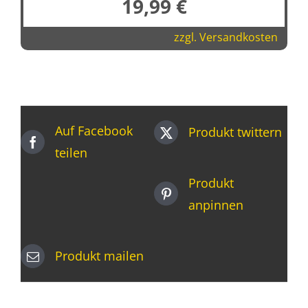
19,99
€
zzgl.
Versandkosten
Auf Facebook
Produkt twittern
teilen
Produkt
anpinnen
Produkt mailen