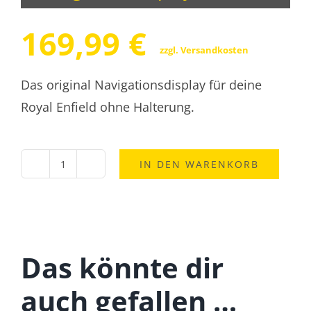
169,99
€
zzgl.
Versandkosten
Das original Navigationsdisplay für deine
Royal Enfield ohne Halterung.
IN DEN WARENKORB
Royal
Enfield
Navigationsdisplay
Menge
Das könnte dir
auch gefallen …