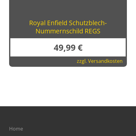
Royal Enfield Schutzblech-
Nummernschild REGS
49,99
€
zzgl.
Versandkosten
Home