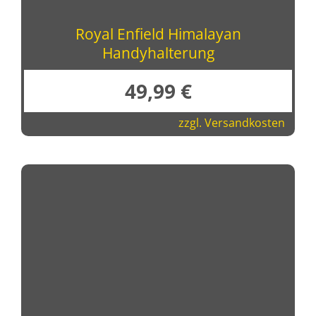
Royal Enfield Himalayan
Handyhalterung
49,99
€
zzgl.
Versandkosten