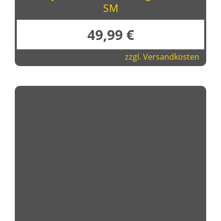
SM
49,99
€
zzgl.
Versandkosten