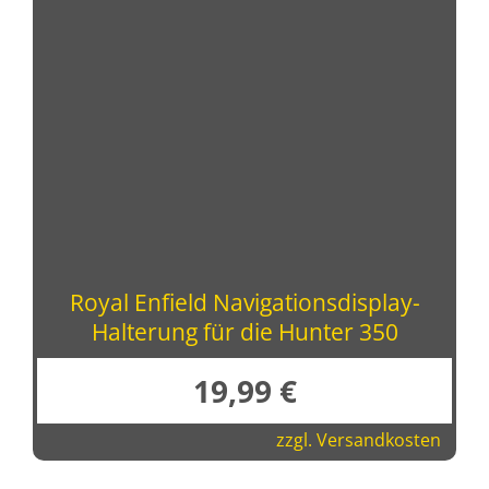
Royal Enfield Navigationsdisplay-
Halterung für die Hunter 350
19,99
€
zzgl.
Versandkosten