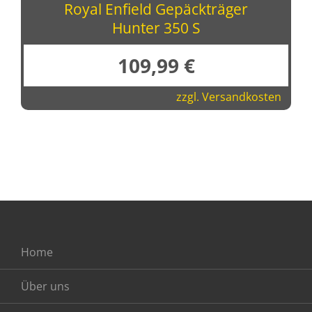
Royal Enfield Gepäckträger
Hunter 350 S
109,99
€
zzgl.
Versandkosten
Home
Über uns