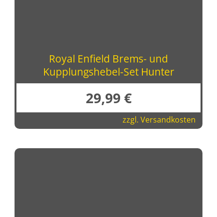
Royal Enfield Brems- und
Kupplungshebel-Set Hunter
29,99
€
zzgl.
Versandkosten