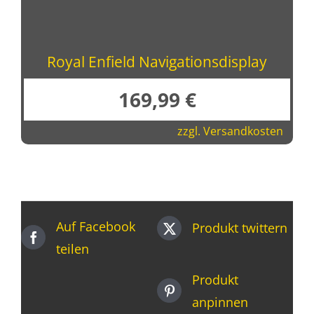
Royal Enfield Navigationsdisplay
169,99
€
zzgl.
Versandkosten
Auf Facebook
Produkt twittern
teilen
Produkt
anpinnen