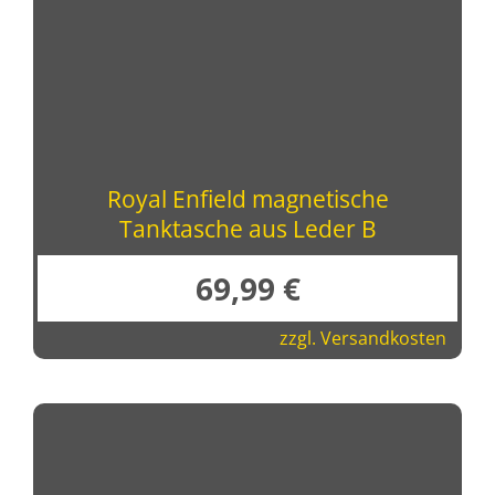
Royal Enfield magnetische
Tanktasche aus Leder B
69,99
€
zzgl.
Versandkosten