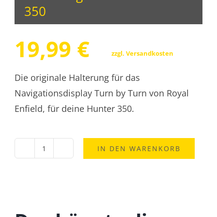
350
19,99
€
zzgl.
Versandkosten
Die originale Halterung für das
Navigationsdisplay Turn by Turn von Royal
Enfield, für deine Hunter 350.
IN DEN WARENKORB
Royal
Enfield
Navigationsdisplay-
Halterung